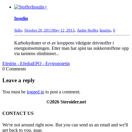
+
Insulin
,
,
,
Ståle
October 26, 2011
May 12, 2013
Andre Stoffer
,
Insulin
0
Karbohydrater er et av kroppens viktigste drivstoffer i
energiomsetningen. Etter man har spist tas sukkerstoffene opp
via tarmens slimhinner...
Efedrin - Efedra
EPO - Erytropoietin
0 Comments
Leave a reply
You must be
logged in
to post a comment.
©2026 Steroider.net
CONTACT US
We're not around right now. But you can send us an email and we'll
get back to you, asap.