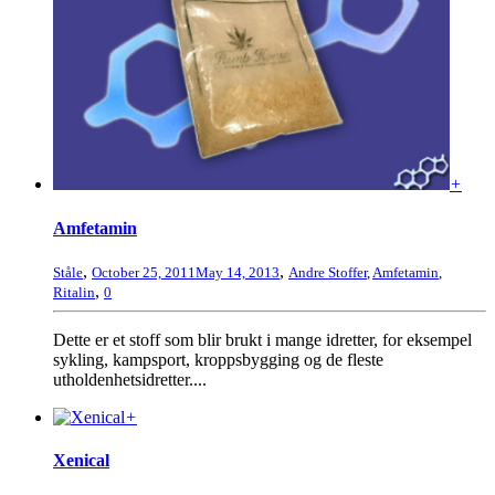
+
Amfetamin
,
,
Ståle
October 25, 2011
May 14, 2013
Andre Stoffer
,
Amfetamin
,
,
Ritalin
0
Dette er et stoff som blir brukt i mange idretter, for eksempel
sykling, kampsport, kroppsbygging og de fleste
utholdenhetsidretter....
+
Xenical