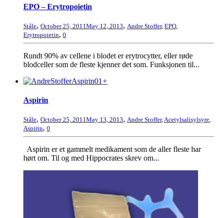
EPO – Erytropoietin
,
,
Ståle
October 25, 2011
May 12, 2013
Andre Stoffer
,
EPO
,
,
Erytropoietin
0
Rundt 90% av cellene i blodet er erytrocytter, eller røde
blodceller som de fleste kjenner det som. Funksjonen til...
+
Aspirin
,
,
Ståle
October 25, 2011
May 13, 2013
Andre Stoffer
,
Acetylsalisylsyre
,
,
Aspirin
0
Aspirin er et gammelt medikament som de aller fleste har
hørt om. Til og med Hippocrates skrev om...