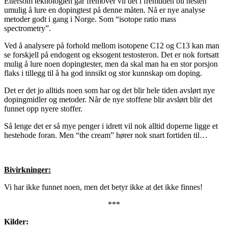
Ettersom teknologien går fremover vil det i fremtiden bli nesten
umulig å lure en dopingtest på denne måten. Nå er nye analyse
metoder godt i gang i Norge. Som “isotope ratio mass
spectrometry”.
Ved å analysere på forhold mellom isotopene C12 og C13 kan man
se forskjell på endogent og eksogent testosteron. Det er nok fortsatt
mulig å lure noen dopingtester, men da skal man ha en stor porsjon
flaks i tillegg til å ha god innsikt og stor kunnskap om doping.
Det er det jo alltids noen som har og det blir hele tiden avslørt nye
dopingmidler og metoder. Når de nye stoffene blir avslørt blir det
funnet opp nyere stoffer.
Så lenge det er så mye penger i idrett vil nok alltid doperne ligge et
hestehode foran. Men “the cream” hører nok snart fortiden til…
Bivirkninger:
Vi har ikke funnet noen, men det betyr ikke at det ikke finnes!
***
Kilder: