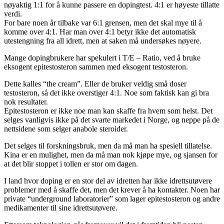
nøyaktig 1:1 for å kunne passere en dopingtest. 4:1 er høyeste tillatte
verdi.
For bare noen år tilbake var 6:1 grensen, men det skal mye til å
komme over 4:1. Har man over 4:1 betyr ikke det automatisk
utestengning fra all idrett, men at saken må undersøkes nøyere.
Mange dopingbrukere har spekulert i T/E – Ratio, ved å bruke
eksogent epitestosteron sammen med eksogent testosteron.
Dette kalles “the cream”. Eller de bruker veldig små doser
testosteron, så det ikke overstiger 4:1. Noe som faktisk kan gi bra
nok resultater.
Epitestosteron er ikke noe man kan skaffe fra hvem som helst. Det
selges vanligvis ikke på det svarte markedet i Norge, og neppe på de
nettsidene som selger anabole steroider.
Det selges til forskningsbruk, men da må man ha spesiell tillatelse.
Kina er en mulighet, men da må man nok kjøpe mye, og sjansen for
at det blir stoppet i tollen er stor om dagen.
I land hvor doping er en stor del av idretten har ikke idrettsutøvere
problemer med å skaffe det, men det krever å ha kontakter. Noen har
private “underground laboratorier” som lager epitestosteron og andre
medikamenter til sine idrettsutøvere.