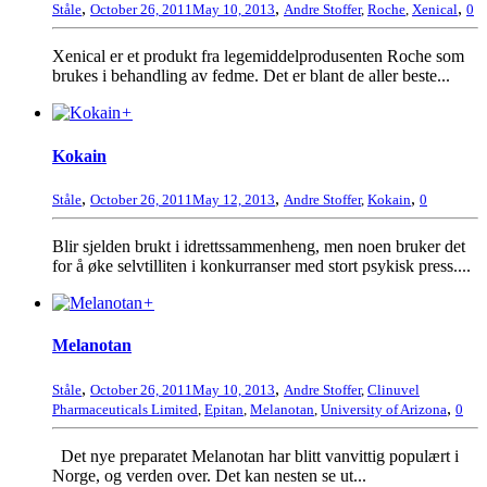
,
,
,
Ståle
October 26, 2011
May 10, 2013
Andre Stoffer
,
Roche
,
Xenical
0
Xenical er et produkt fra legemiddelprodusenten Roche som
brukes i behandling av fedme. Det er blant de aller beste...
+
Kokain
,
,
,
Ståle
October 26, 2011
May 12, 2013
Andre Stoffer
,
Kokain
0
Blir sjelden brukt i idrettssammenheng, men noen bruker det
for å øke selvtilliten i konkurranser med stort psykisk press....
+
Melanotan
,
,
Ståle
October 26, 2011
May 10, 2013
Andre Stoffer
,
Clinuvel
,
Pharmaceuticals Limited
,
Epitan
,
Melanotan
,
University of Arizona
0
Det nye preparatet Melanotan har blitt vanvittig populært i
Norge, og verden over. Det kan nesten se ut...