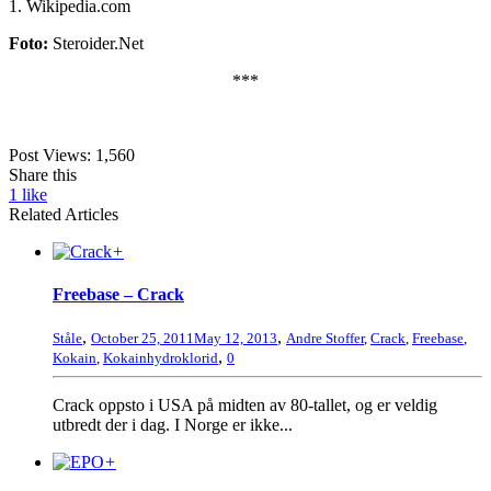
1. Wikipedia.com
Foto:
Steroider.Net
***
Post Views:
1,560
Share this
1
like
Related Articles
+
Freebase – Crack
,
,
Ståle
October 25, 2011
May 12, 2013
Andre Stoffer
,
Crack
,
Freebase
,
,
Kokain
,
Kokainhydroklorid
0
Crack oppsto i USA på midten av 80-tallet, og er veldig
utbredt der i dag. I Norge er ikke...
+