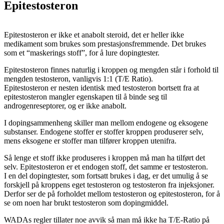
Epitestosteron
Epitestosteron er ikke et anabolt steroid, det er heller ikke
medikament som brukes som prestasjonsfremmende. Det brukes
som et “maskerings stoff”, for å lure dopingtester.
Epitestosteron finnes naturlig i kroppen og mengden står i forhold til
mengden testosteron, vanligvis 1:1 (T/E Ratio).
Epitestosteron er nesten identisk med testosteron bortsett fra at
epitestosteron mangler egenskapen til å binde seg til
androgenreseptorer, og er ikke anabolt.
I dopingsammenheng skiller man mellom endogene og eksogene
substanser. Endogene stoffer er stoffer kroppen produserer selv,
mens eksogene er stoffer man tilfører kroppen utenifra.
Så lenge et stoff ikke produseres i kroppen må man ha tilført det
selv. Epitestosteron er et endogen stoff, det samme er testosteron.
I en del dopingtester, som fortsatt brukes i dag, er det umulig å se
forskjell på kroppens eget testosteron og testosteron fra injeksjoner.
Derfor ser de på forholdet mellom testosteron og epitestosteron, for å
se om noen har brukt testosteron som dopingmiddel.
WADAs regler tillater noe avvik så man må ikke ha T/E-Ratio på