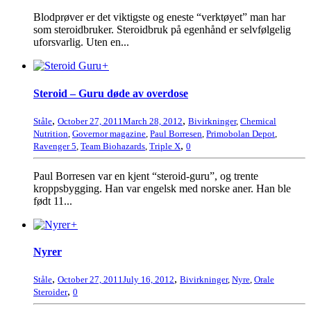
Blodprøver er det viktigste og eneste “verktøyet” man har
som steroidbruker. Steroidbruk på egenhånd er selvfølgelig
uforsvarlig. Uten en...
+
Steroid – Guru døde av overdose
,
,
Ståle
October 27, 2011
March 28, 2012
Bivirkninger
,
Chemical
Nutrition
,
Governor magazine
,
Paul Borresen
,
Primobolan Depot
,
,
Ravenger 5
,
Team Biohazards
,
Triple X
0
Paul Borresen var en kjent “steroid-guru”, og trente
kroppsbygging. Han var engelsk med norske aner. Han ble
født 11...
+
Nyrer
,
,
Ståle
October 27, 2011
July 16, 2012
Bivirkninger
,
Nyre
,
Orale
,
Steroider
0