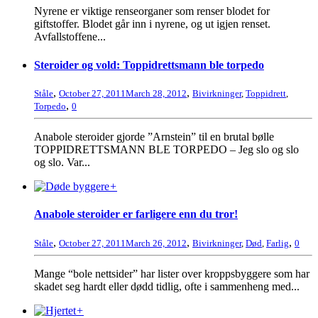
Nyrene er viktige renseorganer som renser blodet for
giftstoffer. Blodet går inn i nyrene, og ut igjen renset.
Avfallstoffene...
Steroider og vold: Toppidrettsmann ble torpedo
,
,
Ståle
October 27, 2011
March 28, 2012
Bivirkninger
,
Toppidrett
,
,
Torpedo
0
Anabole steroider gjorde ”Arnstein” til en brutal bølle
TOPPIDRETTSMANN BLE TORPEDO – Jeg slo og slo
og slo. Var...
+
Anabole steroider er farligere enn du tror!
,
,
,
Ståle
October 27, 2011
March 26, 2012
Bivirkninger
,
Død
,
Farlig
0
Mange “bole nettsider” har lister over kroppsbyggere som har
skadet seg hardt eller dødd tidlig, ofte i sammenheng med...
+