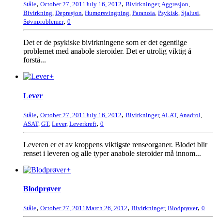
,
,
Ståle
October 27, 2011
July 16, 2012
Bivirkninger
,
Aggresjon
,
Bivirkning
,
Depresjon
,
Humørsvingning
,
Paranoia
,
Psykisk
,
Sjalusi
,
,
Søvnproblemer
0
Det er de psykiske bivirkningene som er det egentlige
problemet med anabole steroider. Det er utrolig viktig å
forstå...
+
Lever
,
,
Ståle
October 27, 2011
July 16, 2012
Bivirkninger
,
ALAT
,
Anadrol
,
,
ASAT
,
GT
,
Lever
,
Leverkreft
0
Leveren er et av kroppens viktigste renseorganer. Blodet blir
renset i leveren og alle typer anabole steroider må innom...
+
Blodprøver
,
,
,
Ståle
October 27, 2011
March 26, 2012
Bivirkninger
,
Blodprøver
0