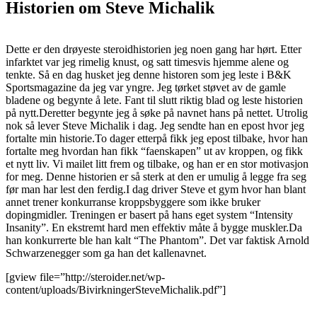
Historien om Steve Michalik
Dette er den drøyeste steroidhistorien jeg noen gang har hørt. Etter
infarktet var jeg rimelig knust, og satt timesvis hjemme alene og
tenkte. Så en dag husket jeg denne historen som jeg leste i B&K
Sportsmagazine da jeg var yngre. Jeg tørket støvet av de gamle
bladene og begynte å lete. Fant til slutt riktig blad og leste historien
på nytt.Deretter begynte jeg å søke på navnet hans på nettet. Utrolig
nok så lever Steve Michalik i dag. Jeg sendte han en epost hvor jeg
fortalte min historie.To dager etterpå fikk jeg epost tilbake, hvor han
fortalte meg hvordan han fikk “faenskapen” ut av kroppen, og fikk
et nytt liv. Vi mailet litt frem og tilbake, og han er en stor motivasjon
for meg. Denne historien er så sterk at den er umulig å legge fra seg
før man har lest den ferdig.I dag driver Steve et gym hvor han blant
annet trener konkurranse kroppsbyggere som ikke bruker
dopingmidler. Treningen er basert på hans eget system “Intensity
Insanity”. En ekstremt hard men effektiv måte å bygge muskler.Da
han konkurrerte ble han kalt “The Phantom”. Det var faktisk Arnold
Schwarzenegger som ga han det kallenavnet.
[gview file=”http://steroider.net/wp-
content/uploads/BivirkningerSteveMichalik.pdf”]