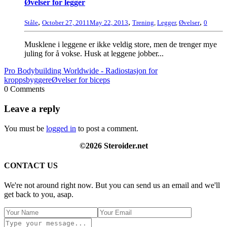
Øvelser for legger
,
,
,
Ståle
October 27, 2011
May 22, 2013
Trening
,
Legger
,
Øvelser
0
Musklene i leggene er ikke veldig store, men de trenger mye
juling for å vokse. Husk at leggene jobber...
Pro Bodybuilding Worldwide - Radiostasjon for
kroppsbyggere
Øvelser for biceps
0 Comments
Leave a reply
You must be
logged in
to post a comment.
©2026 Steroider.net
CONTACT US
We're not around right now. But you can send us an email and we'll
get back to you, asap.