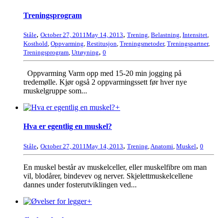
Treningsprogram
,
,
Ståle
October 27, 2011
May 14, 2013
Trening
,
Belastning
,
Intensitet
,
Kosthold
,
Oppvarming
,
Restitusjon
,
Treningsmetoder
,
Treningspartner
,
,
Treningsprogram
,
Uttøyning
0
Oppvarming Varm opp med 15-20 min jogging på
tredemølle. Kjør også 2 oppvarmingssett før hver nye
muskelgruppe som...
+
Hva er egentlig en muskel?
,
,
,
Ståle
October 27, 2011
May 14, 2013
Trening
,
Anatomi
,
Muskel
0
En muskel består av muskelceller, eller muskelfibre om man
vil, blodårer, bindevev og nerver. Skjelettmuskelcellene
dannes under fosterutviklingen ved...
+