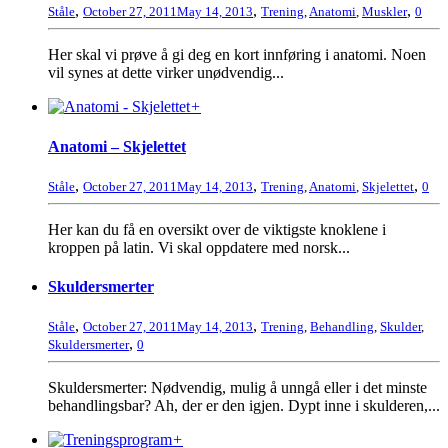
,
,
,
Ståle
October 27, 2011
May 14, 2013
Trening
,
Anatomi
,
Muskler
0
Her skal vi prøve å gi deg en kort innføring i anatomi. Noen
vil synes at dette virker unødvendig...
+
Anatomi – Skjelettet
,
,
,
Ståle
October 27, 2011
May 14, 2013
Trening
,
Anatomi
,
Skjelettet
0
Her kan du få en oversikt over de viktigste knoklene i
kroppen på latin. Vi skal oppdatere med norsk...
Skuldersmerter
,
,
Ståle
October 27, 2011
May 14, 2013
Trening
,
Behandling
,
Skulder
,
,
Skuldersmerter
0
Skuldersmerter: Nødvendig, mulig å unngå eller i det minste
behandlingsbar? Ah, der er den igjen. Dypt inne i skulderen,...
+