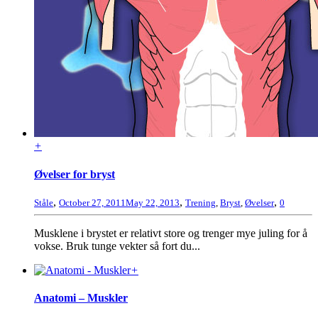
+
Øvelser for bryst
,
,
,
Ståle
October 27, 2011
May 22, 2013
Trening
,
Bryst
,
Øvelser
0
Musklene i brystet er relativt store og trenger mye juling for å
vokse. Bruk tunge vekter så fort du...
+
Anatomi – Muskler