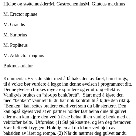
Hjelpe og støttemuskler:
M. Gastrocnemius
M. Gluteus maximus
M. Erector spinae
M. Gracilis
M. Sartorius
M. Popliteus
M. Adductor magnus
Bukmuskulatur
Kommentar:
Hvis du sliter med å få baksiden av låret, hamstrings,
til å vokse bør vurdere å legge inn denne øvelsen i programmet ditt.
Denne øvelsen brukes mye av sprintere og er utrolig effektiv.
Vanligvis brukes en “sit-ups benk/brett”.
Start med å kjøre den
med “benken” vannrett til du har nok kontroll til å kjøre den riktig.
“Benken” kan settes brattere etterhvert som du blir sterkere. Den
kan også kjøres ved at en partner holder fast beina dine til gulvet
eller man kan kjøre den ved å feste beina til en vanlig benk med et
vektløfter belte.
Utførelse:
(1) Stå på knærne, og len deg fremover.
Vær helt rett i ryggen. Hold igjen alt du klarer ved hjelp av
baksiden av låret og rompa. (2) Når du nærmer deg gulvet tar du