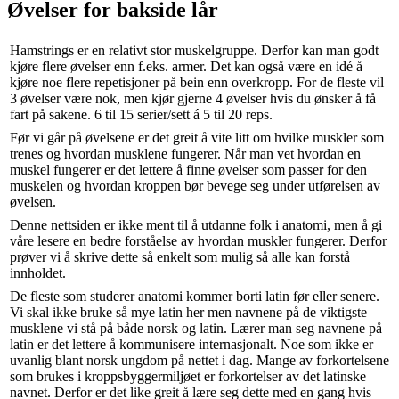
Øvelser for bakside lår
Hamstrings er en relativt stor muskelgruppe. Derfor kan man godt
kjøre flere øvelser enn f.eks. armer. Det kan også være en idé å
kjøre noe flere repetisjoner på bein enn overkropp. For de fleste vil
3 øvelser være nok, men kjør gjerne 4 øvelser hvis du ønsker å få
fart på sakene. 6 til 15 serier/sett á 5 til 20 reps.
Før vi går på øvelsene er det greit å vite litt om hvilke muskler som
trenes og hvordan musklene fungerer. Når man vet hvordan en
muskel fungerer er det lettere å finne øvelser som passer for den
muskelen og hvordan kroppen bør bevege seg under utførelsen av
øvelsen.
Denne nettsiden er ikke ment til å utdanne folk i anatomi, men å gi
våre lesere en bedre forståelse av hvordan muskler fungerer. Derfor
prøver vi å skrive dette så enkelt som mulig så alle kan forstå
innholdet.
De fleste som studerer anatomi kommer borti latin før eller senere.
Vi skal ikke bruke så mye latin her men navnene på de viktigste
musklene vi stå på både norsk og latin. Lærer man seg navnene på
latin er det lettere å kommunisere internasjonalt. Noe som ikke er
uvanlig blant norsk ungdom på nettet i dag. Mange av forkortelsene
som brukes i kroppsbyggermiljøet er forkortelser av det latinske
navnet. Derfor er det like greit å lære seg dette med en gang hvis