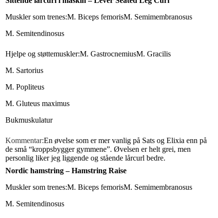
Sittende lårcurl i maskin – Lever Seated Leg Curl
Muskler som trenes:
M. Biceps femoris
M. Semimembranosus
M. Semitendinosus
Hjelpe og støttemuskler:
M. Gastrocnemius
M. Gracilis
M. Sartorius
M. Popliteus
M. Gluteus maximus
Bukmuskulatur
Kommentar:
En øvelse som er mer vanlig på Sats og Elixia enn på
de små “kroppsbygger gymmene”. Øvelsen er helt grei, men
personlig liker jeg liggende og stående lårcurl bedre.
Nordic hamstring –
Hamstring Raise
Muskler som trenes:
M. Biceps femoris
M. Semimembranosus
M. Semitendinosus