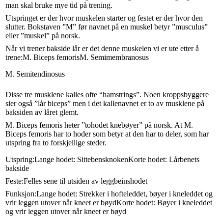
man skal bruke mye tid på trening.
Utspringet er der hvor muskelen starter og festet er der hvor den
slutter. Bokstaven ”M” før navnet på en muskel betyr ”musculus”
eller ”muskel” på norsk.
Når vi trener bakside lår er det denne muskelen vi er ute etter å
trene:
M. Biceps femoris
M. Semimembranosus
M. Semitendinosus
Disse tre musklene kalles ofte “hamstrings”. Noen kroppsbyggere
sier også ”lår biceps” men i det kallenavnet er to av musklene på
baksiden av låret glemt.
M. Biceps femoris heter ”tohodet knebøyer” på norsk. At M.
Biceps femoris har to hoder som betyr at den har to deler, som har
utspring fra to forskjellige steder.
Utspring:Lange hodet: Sittebensknoken
Korte hodet: Lårbenets
bakside
Feste:
Felles sene til utsiden av leggbeinshodet
Funksjon:Lange hodet: Strekker i hofteleddet, bøyer i kneleddet og
vrir leggen utover når kneet er bøyd
Korte hodet: Bøyer i kneleddet
og vrir leggen utover når kneet er bøyd