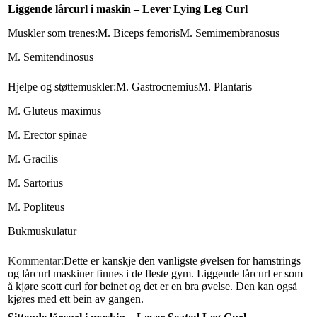
Liggende lårcurl i maskin –
Lever Lying Leg Curl
Muskler som trenes:
M. Biceps femoris
M. Semimembranosus
M. Semitendinosus
Hjelpe og støttemuskler:
M. Gastrocnemius
M. Plantaris
M. Gluteus maximus
M. Erector spinae
M. Gracilis
M. Sartorius
M. Popliteus
Bukmuskulatur
Kommentar:
Dette er kanskje den vanligste øvelsen for hamstrings
og lårcurl maskiner finnes i de fleste gym. Liggende lårcurl er som
å kjøre scott curl for beinet og det er en bra øvelse. Den kan også
kjøres med ett bein av gangen.