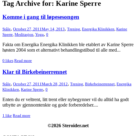
Tag Archive for: Karine Sperre
Komme i gang til løpesesongen
,
,
Ståle
October 27, 2011
May 14, 2013
Trening
,
Energika Klinikken
,
Karine
,
Sperre
,
Meditasjon
,
Yoga
0
Fakta om Energika Energika Klinikken ble etablert av Karine Sperre
høsten 2004 som et alternativt behandlingstilbud til alle med...
0
likes
Read more
Klar til Birkebeinerrennet
,
,
Ståle
October 27, 2011
March 28, 2012
Trening
,
Birkebeinerrennet
,
Energika
,
Klinikken
,
Karine Sperre
0
Enten du er veltrent, litt trent eller nybegynner vil du alltid ha godt
utbytte av gjennomtenkte og gode forberedelser....
1
like
Read more
©2026 Steroider.net