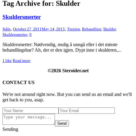
Tag Archive for: Skulder
Skuldersmerter
,
,
Ståle
October 27, 2011
May 14, 2013
Trening
,
Behandling
,
Skulder
,
,
Skuldersmerter
0
Skuldersmerter: Nødvendig, mulig å unngå eller i det minste
behandlingsbar? Ah, der er den igjen. Dypt inne i skulderen,...
1
like
Read more
©2026 Steroider.net
CONTACT US
We're not around right now. But you can send us an email and we'll
get back to you, asap.
Send
Sending