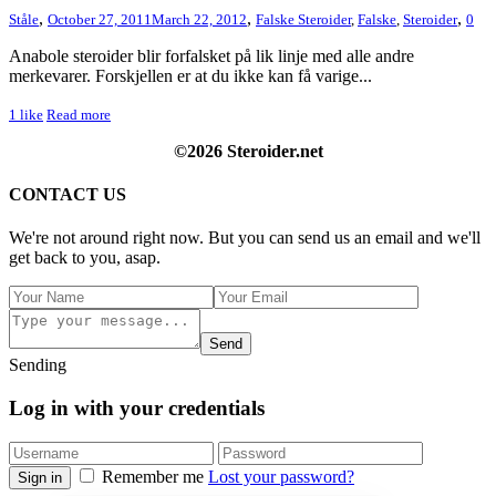
,
,
,
Ståle
October 27, 2011
March 22, 2012
Falske Steroider
,
Falske
,
Steroider
0
Anabole steroider blir forfalsket på lik linje med alle andre
merkevarer. Forskjellen er at du ikke kan få varige...
1
like
Read more
©2026 Steroider.net
CONTACT US
We're not around right now. But you can send us an email and we'll
get back to you, asap.
Send
Sending
Log in with your credentials
Remember me
Lost your password?
Sign in