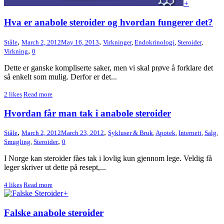
+
Hva er anabole steroider og hvordan fungerer det?
,
,
Ståle
March 2, 2012
May 16, 2013
Virkninger
,
Endokrinologi
,
Steroider
,
,
Virkning
0
Dette er ganske kompliserte saker, men vi skal prøve å forklare det
så enkelt som mulig. Derfor er det...
2
likes
Read more
Hvordan får man tak i anabole steroider
,
,
Ståle
March 2, 2012
March 23, 2012
Sykluser & Bruk
,
Apotek
,
Internett
,
Salg
,
,
Smugling
,
Steroider
0
I Norge kan steroider fåes tak i lovlig kun gjennom lege. Veldig få
leger skriver ut dette på resept,...
4
likes
Read more
+
Falske anabole steroider