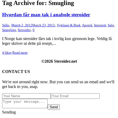
Tag Archive for: Smugling
Hvordan får man tak i anabole steroider
,
,
Ståle
March 2, 2012
March 23, 2012
Sykluser & Bruk
,
Apotek
,
Internett
,
Salg
,
,
Smugling
,
Steroider
0
I Norge kan steroider fåes tak i lovlig kun gjennom lege. Veldig få
leger skriver ut dette på resept,...
4
likes
Read more
©2026 Steroider.net
CONTACT US
We're not around right now. But you can send us an email and we'll
get back to you, asap.
Send
Sending