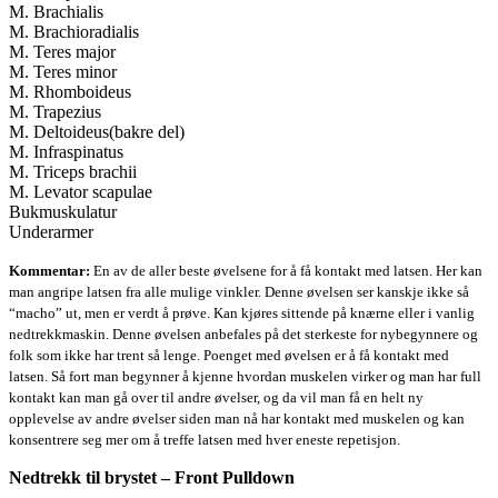
M. Brachialis
M. Brachioradialis
M. Teres major
M. Teres minor
M. Rhomboideus
M. Trapezius
M. Deltoideus(bakre del)
M. Infraspinatus
M. Triceps brachii
M. Levator scapulae
Bukmuskulatur
Underarmer
Kommentar:
En av de aller beste øvelsene for å få kontakt med latsen. Her kan
man angripe latsen fra alle mulige vinkler. Denne øvelsen ser kanskje ikke så
“macho” ut, men er verdt å prøve. Kan kjøres sittende på knærne eller i vanlig
nedtrekkmaskin. Denne øvelsen anbefales på det sterkeste for nybegynnere og
folk som ikke har trent så lenge. Poenget med øvelsen er å få kontakt med
latsen. Så fort man begynner å kjenne hvordan muskelen virker og man har full
kontakt kan man gå over til andre øvelser, og da vil man få en helt ny
opplevelse av andre øvelser siden man nå har kontakt med muskelen og kan
konsentrere seg mer om å treffe latsen med hver eneste repetisjon.
Nedtrekk til brystet – Front Pulldown