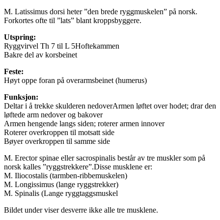
M. Latissimus dorsi heter ”den brede ryggmuskelen” på norsk.
Forkortes ofte til ”lats” blant kroppsbyggere.
Utspring:
Ryggvirvel Th 7 til L 5Hoftekammen
Bakre del av korsbeinet
Feste:
Høyt oppe foran på overarmsbeinet (humerus)
Funksjon:
Deltar i å trekke skulderen nedoverArmen løftet over hodet; drar den
løftede arm nedover og bakover
Armen hengende langs siden; roterer armen innover
Roterer overkroppen til motsatt side
Bøyer overkroppen til samme side
M. Erector spinae eller sacrospinalis består av tre muskler som på
norsk kalles ”ryggstrekkere”.Disse musklene er:
M. Iliocostalis (tarmben-ribbemuskelen)
M. Longissimus (lange ryggstrekker)
M. Spinalis (Lange ryggtaggsmuskel
Bildet under viser desverre ikke alle tre musklene.