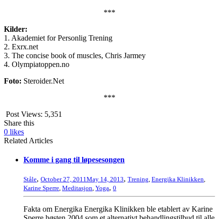
***
Kilder:
1. Akademiet for Personlig Trening
2. Exrx.net
3. The concise book of muscles, Chris Jarmey
4. Olympiatoppen.no
Foto:
Steroider.Net
***
Post Views:
5,351
Share this
0
likes
Related Articles
Komme i gang til løpesesongen
,
,
Ståle
October 27, 2011
May 14, 2013
Trening
,
Energika Klinikken
,
,
Karine Sperre
,
Meditasjon
,
Yoga
0
Fakta om Energika Energika Klinikken ble etablert av Karine
Sperre høsten 2004 som et alternativt behandlingstilbud til alle