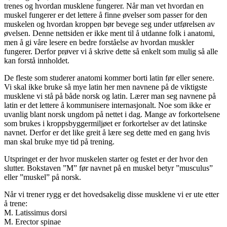
trenes og hvordan musklene fungerer. Når man vet hvordan en
muskel fungerer er det lettere å finne øvelser som passer for den
muskelen og hvordan kroppen bør bevege seg under utførelsen av
øvelsen. Denne nettsiden er ikke ment til å utdanne folk i anatomi,
men å gi våre lesere en bedre forståelse av hvordan muskler
fungerer. Derfor prøver vi å skrive dette så enkelt som mulig så alle
kan forstå innholdet.
De fleste som studerer anatomi kommer borti latin før eller senere.
Vi skal ikke bruke så mye latin her men navnene på de viktigste
musklene vi stå på både norsk og latin. Lærer man seg navnene på
latin er det lettere å kommunisere internasjonalt. Noe som ikke er
uvanlig blant norsk ungdom på nettet i dag. Mange av forkortelsene
som brukes i kroppsbyggermiljøet er forkortelser av det latinske
navnet. Derfor er det like greit å lære seg dette med en gang hvis
man skal bruke mye tid på trening.
Utspringet er der hvor muskelen starter og festet er der hvor den
slutter. Bokstaven ”M” før navnet på en muskel betyr ”musculus”
eller ”muskel” på norsk.
Når vi trener rygg er det hovedsakelig disse musklene vi er ute etter
å trene:
M. Latissimus dorsi
M. Erector spinae