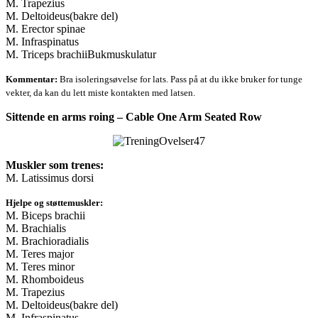
M. Trapezius
M. Deltoideus(bakre del)
M. Erector spinae
M. Infraspinatus
M. Triceps brachiiBukmuskulatur
Kommentar:
Bra isoleringsøvelse for lats. Pass på at du ikke bruker for tunge
vekter, da kan du lett miste kontakten med latsen.
Sittende en arms roing – Cable One Arm Seated Row
Muskler som trenes:
M. Latissimus dorsi
Hjelpe og støttemuskler:
M. Biceps brachii
M. Brachialis
M. Brachioradialis
M. Teres major
M. Teres minor
M. Rhomboideus
M. Trapezius
M. Deltoideus(bakre del)
M. Infraspinatus