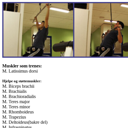
Muskler som trenes:
M. Latissimus dorsi
Hjelpe og støttemuskler:
M. Biceps brachii
M. Brachialis
M. Brachioradialis
M. Teres major
M. Teres minor
M. Rhomboideus
M. Trapezius
M. Deltoideus(bakre del)
M. Infraspinatus