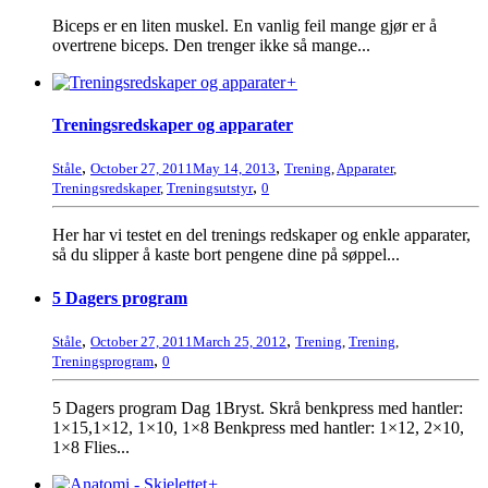
Biceps er en liten muskel. En vanlig feil mange gjør er å
overtrene biceps. Den trenger ikke så mange...
+
Treningsredskaper og apparater
,
,
Ståle
October 27, 2011
May 14, 2013
Trening
,
Apparater
,
,
Treningsredskaper
,
Treningsutstyr
0
Her har vi testet en del trenings redskaper og enkle apparater,
så du slipper å kaste bort pengene dine på søppel...
5 Dagers program
,
,
Ståle
October 27, 2011
March 25, 2012
Trening
,
Trening
,
,
Treningsprogram
0
5 Dagers program Dag 1Bryst. Skrå benkpress med hantler:
1×15,1×12, 1×10, 1×8 Benkpress med hantler: 1×12, 2×10,
1×8 Flies...
+