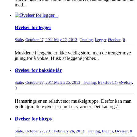
med...
+
Øvelser for legger
,
,
,
Ståle
October 27, 2011
May 22, 2013
Trening
,
Legger
,
Øvelser
0
Musklene i leggene er ikke veldig store, men de trenger mye
juling for å vokse. Husk at leggene jobber...
Øvelser for bakside lår
,
,
,
Ståle
October 27, 2011
March 25, 2012
Trening
,
Bakside Lår
,
Øvelser
0
Hamstrings er en relativt stor muskelgruppe. Derfor kan man
godt kjøre flere øvelser enn f.eks. armer. Det kan også...
Øvelser for biceps
,
,
,
Ståle
October 27, 2011
February 26, 2012
Trening
,
Biceps
,
Øvelser
0