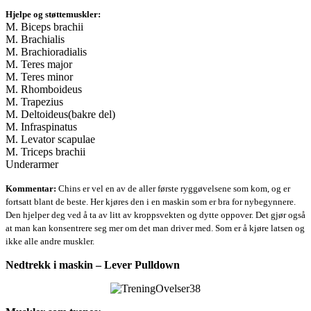
Hjelpe og støttemuskler:
M. Biceps brachii
M. Brachialis
M. Brachioradialis
M. Teres major
M. Teres minor
M. Rhomboideus
M. Trapezius
M. Deltoideus(bakre del)
M. Infraspinatus
M. Levator scapulae
M. Triceps brachii
Underarmer
Kommentar:
Chins er vel en av de aller første ryggøvelsene som kom, og er
fortsatt blant de beste. Her kjøres den i en maskin som er bra for nybegynnere.
Den hjelper deg ved å ta av litt av kroppsvekten og dytte oppover. Det gjør også
at man kan konsentrere seg mer om det man driver med. Som er å kjøre latsen og
ikke alle andre muskler.
Nedtrekk i maskin – Lever Pulldown