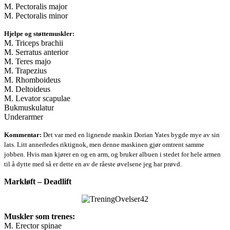
M. Pectoralis major
M. Pectoralis minor
Hjelpe og støttemuskler:
M. Triceps brachii
M. Serratus anterior
M. Teres majo
M. Trapezius
M. Rhomboideus
M. Deltoideus
M. Levator scapulae
Bukmuskulatur
Underarmer
Kommentar:
Det var med en lignende maskin Dorian Yates bygde mye av sin
lats. Litt annerledes riktignok, men denne maskinen gjør omtrent samme
jobben. Hvis man kjører en og en arm, og bruker albuen i stedet for hele armen
til å dytte med så er dette en av de råeste øvelsene jeg har prøvd.
Markløft – Deadlift
Muskler som trenes:
M. Erector spinae