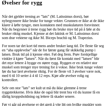
Øvelser for rygg
Når det gjelder trening av ”lats” (M. Latissimus dorsi), bør
nybegynnere ikke bruke for tunge vekter. Grunnen er ikke at de ikke
klarer å løfte tyngre, men kontakten med muskulaturen forsvinner.
Når du begynner å trene rygg bør du bruke mye tid på å føle at du
bruker riktig muskel. Kjenne at det faktisk er M. Latissimus dorsi
som drar vektene og ikke M. Biceps brachii og M. Trapezius.
For noen tar det kort tid mens andre bruker lang tid. De fleste får seg
en “aha opplevelse” når de for første gang får skikkelig pump i
latsen. Bruk tid på å kjenne etter. Føl deg frem. Prøv forskjellige
vinkler å kjøre ”latsen”. Når du først får kontakt med ”latsen” blir
det mye lettere å bygge en større rygg. Ryggen er en relativt stor
muskel som trenger mye trening for å vokse. Ikke bruk tunge vekter
før du har lært øvelsene riktig. For de fleste vil 3 øvelser være nok,
med 6 til 10 serier á 4 til 12 reps. Kjør alle øvelser rolig og
kontrollert.
Selv om stor ”lats” ser kult ut må du ikke glemme å trene
ryggstrekkerne. Hvis ikke de også blir trent bra vil du kunne få en
dårlig kroppsholdning og lettere få skader senere.
Før vi går på øvelsene er det greit å vite litt om hvilke muskler som