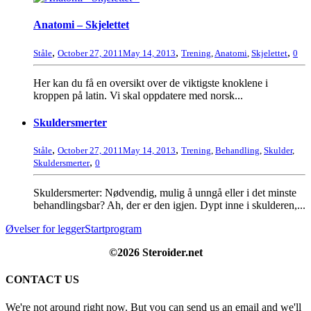
Anatomi – Skjelettet
,
,
,
Ståle
October 27, 2011
May 14, 2013
Trening
,
Anatomi
,
Skjelettet
0
Her kan du få en oversikt over de viktigste knoklene i
kroppen på latin. Vi skal oppdatere med norsk...
Skuldersmerter
,
,
Ståle
October 27, 2011
May 14, 2013
Trening
,
Behandling
,
Skulder
,
,
Skuldersmerter
0
Skuldersmerter: Nødvendig, mulig å unngå eller i det minste
behandlingsbar? Ah, der er den igjen. Dypt inne i skulderen,...
Øvelser for legger
Startprogram
©2026 Steroider.net
CONTACT US
We're not around right now. But you can send us an email and we'll