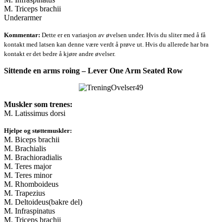
M. Triceps brachii
Underarmer
Kommentar:
Dette er en variasjon av øvelsen under. Hvis du sliter med å få
kontakt med latsen kan denne være verdt å prøve ut. Hvis du allerede har bra
kontakt er det bedre å kjøre andre øvelser.
Sittende en arms roing – Lever One Arm Seated Row
Muskler som trenes:
M. Latissimus dorsi
Hjelpe og støttemuskler:
M. Biceps brachii
M. Brachialis
M. Brachioradialis
M. Teres major
M. Teres minor
M. Rhomboideus
M. Trapezius
M. Deltoideus(bakre del)
M. Infraspinatus
M. Triceps brachii