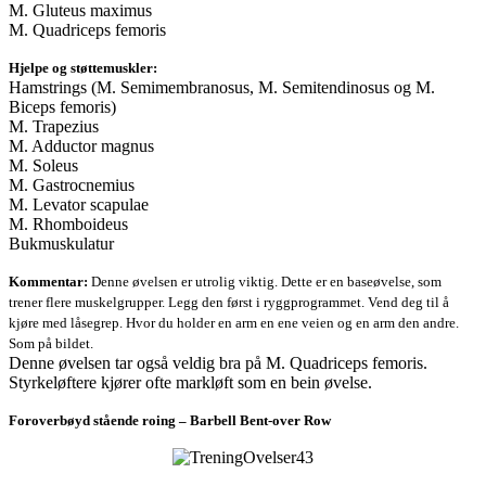
M. Gluteus maximus
M. Quadriceps femoris
Hjelpe og støttemuskler:
Hamstrings (M. Semimembranosus, M. Semitendinosus og M.
Biceps femoris)
M. Trapezius
M. Adductor magnus
M. Soleus
M. Gastrocnemius
M. Levator scapulae
M. Rhomboideus
Bukmuskulatur
Kommentar:
Denne øvelsen er utrolig viktig. Dette er en baseøvelse, som
trener flere muskelgrupper. Legg den først i ryggprogrammet. Vend deg til å
kjøre med låsegrep. Hvor du holder en arm en ene veien og en arm den andre.
Som på bildet.
Denne øvelsen tar også veldig bra på M. Quadriceps femoris.
Styrkeløftere kjører ofte markløft som en bein øvelse.
Foroverbøyd stående roing – Barbell Bent-over Row