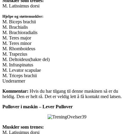
Muskler som trenes:
M. Latissimus dorsi
Hjelpe og støttemuskler:
M. Biceps brachii
M. Brachialis
M. Brachioradialis
M. Teres major
M. Teres minor
M. Rhomboideus
M. Trapezius
M. Deltoideus(bakre del)
M. Infraspinatus
M. Levator scapulae
M. Triceps brachii
Underarmer
Kommentar:
Hvis du har tilgang til denne maskinen så er du
heldig. Den er helt rå. Det er veldig lett å få kontakt med latsen.
Pullover i maskin – Lever Pullover
Muskler som trenes:
M. Latissimus dorsi