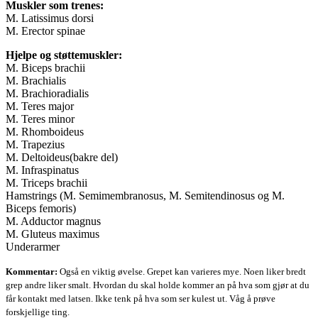
Muskler som trenes:
M. Latissimus dorsi
M. Erector spinae
Hjelpe og støttemuskler:
M. Biceps brachii
M. Brachialis
M. Brachioradialis
M. Teres major
M. Teres minor
M. Rhomboideus
M. Trapezius
M. Deltoideus(bakre del)
M. Infraspinatus
M. Triceps brachii
Hamstrings (M. Semimembranosus, M. Semitendinosus og M.
Biceps femoris)
M. Adductor magnus
M. Gluteus maximus
Underarmer
Kommentar:
Også en viktig øvelse. Grepet kan varieres mye. Noen liker bredt
grep andre liker smalt. Hvordan du skal holde kommer an på hva som gjør at du
får kontakt med latsen. Ikke tenk på hva som ser kulest ut. Våg å prøve
forskjellige ting.