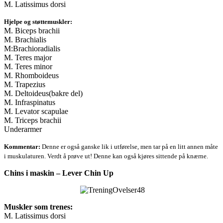
M. Latissimus dorsi
Hjelpe og støttemuskler:
M. Biceps brachii
M. Brachialis
M:Brachioradialis
M. Teres major
M. Teres minor
M. Rhomboideus
M. Trapezius
M. Deltoideus(bakre del)
M. Infraspinatus
M. Levator scapulae
M. Triceps brachii
Underarmer
Kommentar:
Denne er også ganske lik i utførelse, men tar på en litt annen måte
i muskulaturen. Verdt å prøve ut! Denne kan også kjøres sittende på knærne.
Chins i maskin – Lever Chin Up
Muskler som trenes:
M. Latissimus dorsi