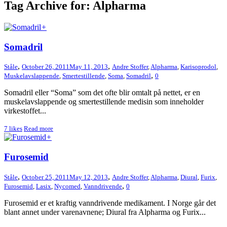
Tag Archive for: Alpharma
+
Somadril
,
,
Ståle
October 26, 2011
May 11, 2013
Andre Stoffer
,
Alpharma
,
Karisoprodol
,
,
Muskelavslappende
,
Smertestillende
,
Soma
,
Somadril
0
Somadril eller “Soma” som det ofte blir omtalt på nettet, er en
muskelavslappende og smertestillende medisin som inneholder
virkestoffet...
7
likes
Read more
+
Furosemid
,
,
Ståle
October 25, 2011
May 12, 2013
Andre Stoffer
,
Alpharma
,
Diural
,
Furix
,
,
Furosemid
,
Lasix
,
Nycomed
,
Vanndrivende
0
Furosemid er et kraftig vanndrivende medikament. I Norge går det
blant annet under varenavnene; Diural fra Alpharma og Furix...