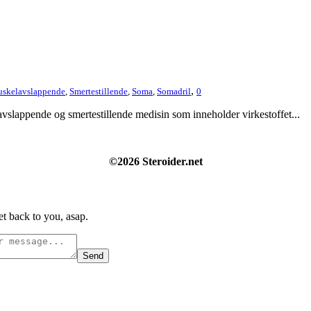
,
skelavslappende
,
Smertestillende
,
Soma
,
Somadril
0
avslappende og smertestillende medisin som inneholder virkestoffet...
©2026 Steroider.net
t back to you, asap.
Send