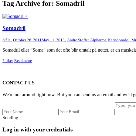
Tag Archive for: Somadril
+
Somadril
,
,
Ståle
October 26, 2011
May 11, 2013
Andre Stoffer
,
Alpharma
,
Karisoprodol
,
Mu
Somadril eller “Soma” som det ofte blir omtalt på nettet, er en muskel
7
likes
Read more
CONTACT US
We're not around right now. But you can send us an email and we'll ge
Sending
Log in with your credentials