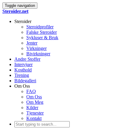
Toggle navigation
Steroider.net
Steroider
Steroidprofiler
Falske Steroider
Sykluser & Bruk
Jenter
Virkninger
Bivirkninger
Andre Stoffer
Intervjuer
Kosthold
Trening
Bildegalleri
Om Oss
FAQ
Om Oss
Om Meg
Kilder
Tjenester
Kontakt