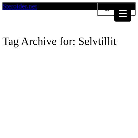
Steroider.net
Toggle navigation
Tag Archive for: Selvtillit
Positive effekter av anabole steroider
Anabole steroider har faktisk en del positive effekter på kroppen, ellers ville vel
ingen ha brukt det. For å...
5
likes
Read more