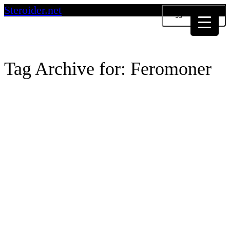
Steroider.net
Toggle navigation
Tag Archive for: Feromoner
Positive effekter av anabole steroider
Anabole steroider har faktisk en del positive effekter på kroppen, ellers ville vel
ingen ha brukt det. For å...
5
likes
Read more