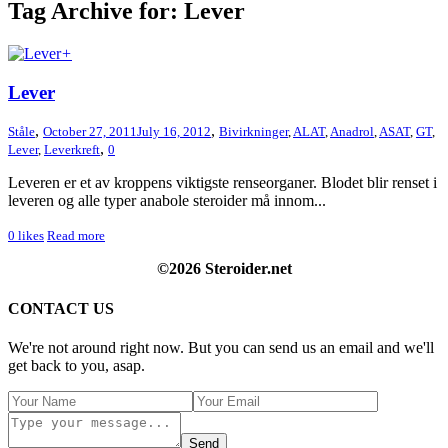
Tag Archive for: Lever
+
Lever
,
,
Ståle
October 27, 2011
July 16, 2012
Bivirkninger
,
ALAT
,
Anadrol
,
ASAT
,
GT
,
,
Lever
,
Leverkreft
0
Leveren er et av kroppens viktigste renseorganer. Blodet blir renset i
leveren og alle typer anabole steroider må innom...
0
likes
Read more
©2026 Steroider.net
CONTACT US
We're not around right now. But you can send us an email and we'll
get back to you, asap.
Send