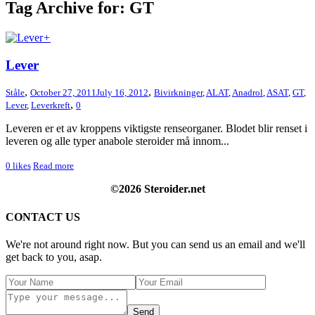
Tag Archive for: GT
+
Lever
,
,
Ståle
October 27, 2011
July 16, 2012
Bivirkninger
,
ALAT
,
Anadrol
,
ASAT
,
GT
,
,
Lever
,
Leverkreft
0
Leveren er et av kroppens viktigste renseorganer. Blodet blir renset i
leveren og alle typer anabole steroider må innom...
0
likes
Read more
©2026 Steroider.net
CONTACT US
We're not around right now. But you can send us an email and we'll
get back to you, asap.
Send