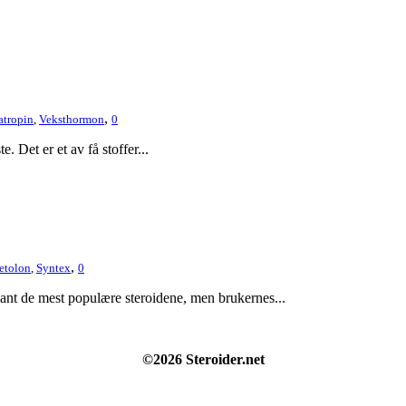
,
tropin
,
Veksthormon
0
. Det er et av få stoffer...
,
tolon
,
Syntex
0
lant de mest populære steroidene, men brukernes...
©2026 Steroider.net