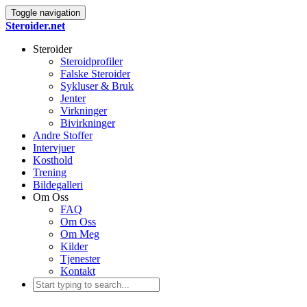
Toggle navigation
Steroider.net
Steroider
Steroidprofiler
Falske Steroider
Sykluser & Bruk
Jenter
Virkninger
Bivirkninger
Andre Stoffer
Intervjuer
Kosthold
Trening
Bildegalleri
Om Oss
FAQ
Om Oss
Om Meg
Kilder
Tjenester
Kontakt