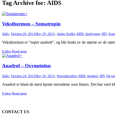
Tag Archive for: AIDS
+
Veksthormon – Somatropin
,
,
Ståle
October 26, 2011
May 10, 2013
Andre Stoffer
,
AIDS
,
Apehjerner
,
HIV
,
Soma
Veksthormon er “super anabolt”, og blir brukt av de største av de største
0
likes
Read more
+
Anadrol – Oxymetolon
,
,
Ståle
October 24, 2011
May 10, 2013
Steroidprofiler
,
AIDS
,
Anadrol
,
HIV
,
Oxyme
Anadrol er blant de mest kjente steroidene som finnes. Det har vært b
6
likes
Read more
CONTACT US