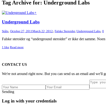
Tag Archive for: Underground Labs
+
Underground Labs
,
,
,
Ståle
October 27, 2011
March 22, 2012
Falske Steroider
,
Underground Labs
0
Falske steroider og “underground steroider” er ikke det samme. Noen 
1
like
Read more
CONTACT US
We're not around right now. But you can send us an email and we'll ge
Sending
Log in with your credentials