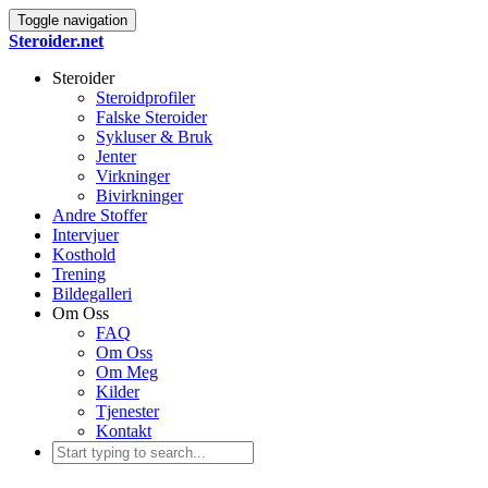
Toggle navigation
Steroider.net
Steroider
Steroidprofiler
Falske Steroider
Sykluser & Bruk
Jenter
Virkninger
Bivirkninger
Andre Stoffer
Intervjuer
Kosthold
Trening
Bildegalleri
Om Oss
FAQ
Om Oss
Om Meg
Kilder
Tjenester
Kontakt