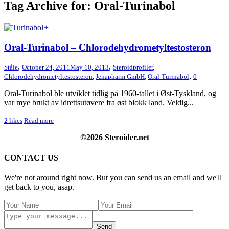
Tag Archive for: Oral-Turinabol
+
Oral-Turinabol – Chlorodehydrometyltestosteron
,
,
Ståle
October 24, 2011
May 10, 2013
Steroidprofiler
,
,
Chlorodehydrometyltestosteron
,
Jenapharm GmbH
,
Oral-Turinabol
0
Oral-Turinabol ble utviklet tidlig på 1960-tallet i Øst-Tyskland, og
var mye brukt av idrettsutøvere fra øst blokk land. Veldig...
2
likes
Read more
©2026 Steroider.net
CONTACT US
We're not around right now. But you can send us an email and we'll
get back to you, asap.
Send