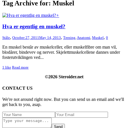
Tag Archive for: Muskel
+
Hva er egentlig en muskel?
,
,
,
Ståle
October 27, 2011
May 14, 2013
Trening
,
Anatomi
,
Muskel
0
En muskel består av muskelceller, eller muskelfibre om man vil,
blodårer, bindevev og nerver. Skjelettmuskelcellene dannes under
fosterutviklingen ved...
1
like
Read more
©2026 Steroider.net
CONTACT US
We're not around right now. But you can send us an email and we'll
get back to you, asap.
Send