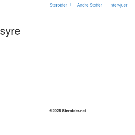
Steroider
Andre Stoffer
Intervjuer
nsyre
 Liponsyre
tilskuddet er veldig interessant og har mange gode egenskaper som er nyttige for både
ere, inaktive og syke...
Read more
©2026 Steroider.net