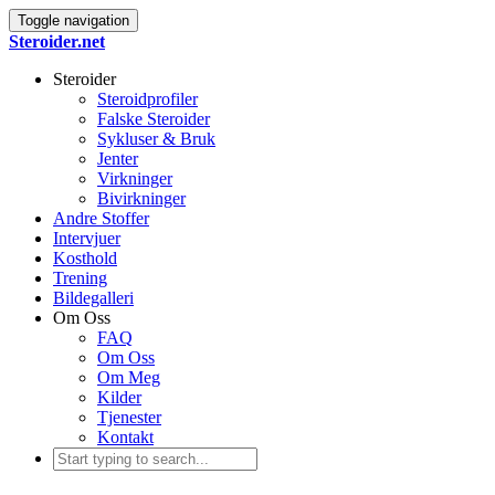
Toggle navigation
Steroider.net
Steroider
Steroidprofiler
Falske Steroider
Sykluser & Bruk
Jenter
Virkninger
Bivirkninger
Andre Stoffer
Intervjuer
Kosthold
Trening
Bildegalleri
Om Oss
FAQ
Om Oss
Om Meg
Kilder
Tjenester
Kontakt