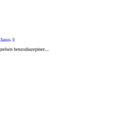
,
,
Xanor
0
elsen benzodiazepiner....