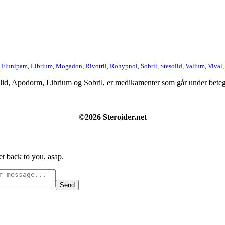
,
Flunipam
,
Librium
,
Mogadon
,
Rivotril
,
Rohypnol
,
Sobril
,
Stesolid
,
Valium
,
Vival
lid, Apodorm, Librium og Sobril, er medikamenter som går under betegn
©2026 Steroider.net
t back to you, asap.
Send