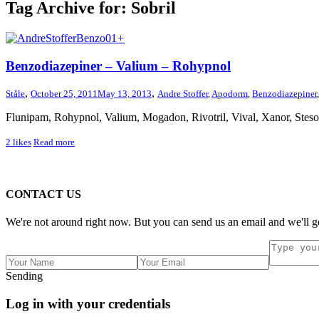
Tag Archive for: Sobril
+
Benzodiazepiner – Valium – Rohypnol
,
,
Ståle
October 25, 2011
May 13, 2013
Andre Stoffer
,
Apodorm
,
Benzodiazepiner
Flunipam, Rohypnol, Valium, Mogadon, Rivotril, Vival, Xanor, Steso
2
likes
Read more
CONTACT US
We're not around right now. But you can send us an email and we'll ge
Sending
Log in with your credentials