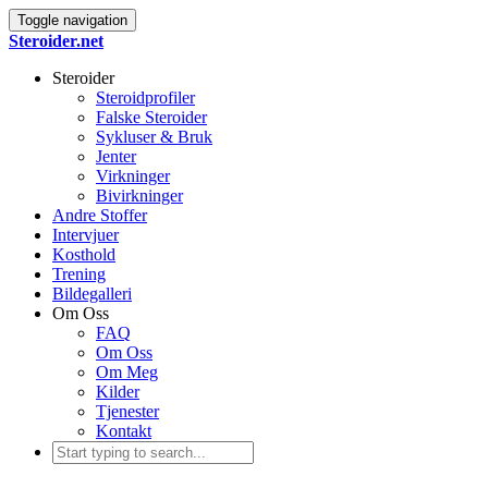
Toggle navigation
Steroider.net
Steroider
Steroidprofiler
Falske Steroider
Sykluser & Bruk
Jenter
Virkninger
Bivirkninger
Andre Stoffer
Intervjuer
Kosthold
Trening
Bildegalleri
Om Oss
FAQ
Om Oss
Om Meg
Kilder
Tjenester
Kontakt